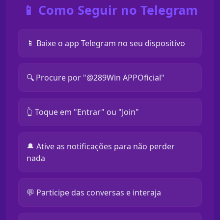
📱 Como Seguir no Telegram
📱 Baixe o app Telegram no seu dispositivo
🔍 Procure por "@289Win APPOficial"
👆 Toque em "Entrar" ou "Join"
🔔 Ative as notificações para não perder
nada
💬 Participe das conversas e interaja