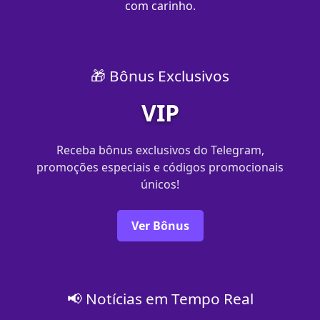
com carinho.
🎁 Bônus Exclusivos
VIP
Receba bônus exclusivos do Telegram,
promoções especiais e códigos promocionais
únicos!
Ver Bônus
📢 Notícias em Tempo Real