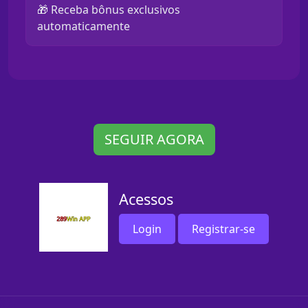
🎁 Receba bônus exclusivos
automaticamente
SEGUIR AGORA
Acessos
Login
Registrar-se