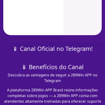
📱 Canal Oficial no Telegram!
📱 Benefícios do Canal
Descubra as vantagens de seguir a 289Win APP no
Telegram
A plataforma 289Win APP Brasil reúne informações
completas sobre jogos — a 289Win APP conta com
atendentes altamente treinadas para oferecer suporte