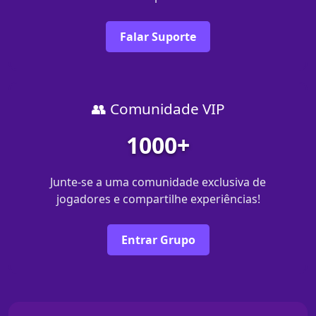
Falar Suporte
👥 Comunidade VIP
1000+
Junte-se a uma comunidade exclusiva de
jogadores e compartilhe experiências!
Entrar Grupo