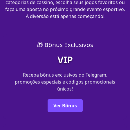
categorias de cassino, escolha seus jogos favoritos ou
faça uma aposta no próximo grande evento esportivo.
A diversão está apenas começando!
🎁 Bônus Exclusivos
VIP
Receba bônus exclusivos do Telegram,
promoções especiais e códigos promocionais
únicos!
Ver Bônus