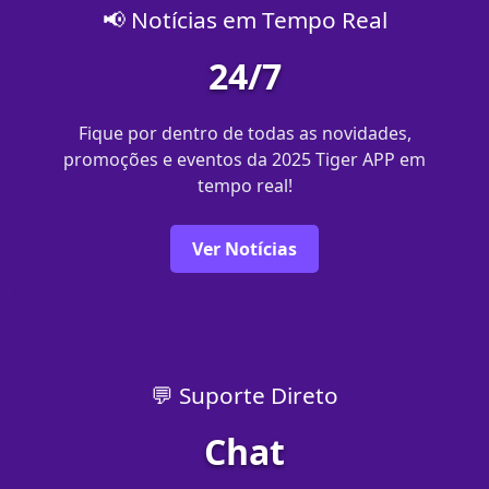
📢 Notícias em Tempo Real
24/7
Fique por dentro de todas as novidades,
promoções e eventos da 2025 Tiger APP em
tempo real!
Ver Notícias
💬 Suporte Direto
Chat