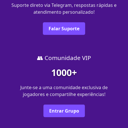
Suporte direto via Telegram, respostas rápidas e
atendimento personalizado!
Falar Suporte
👥 Comunidade VIP
1000+
Junte-se a uma comunidade exclusiva de
jogadores e compartilhe experiências!
Entrar Grupo