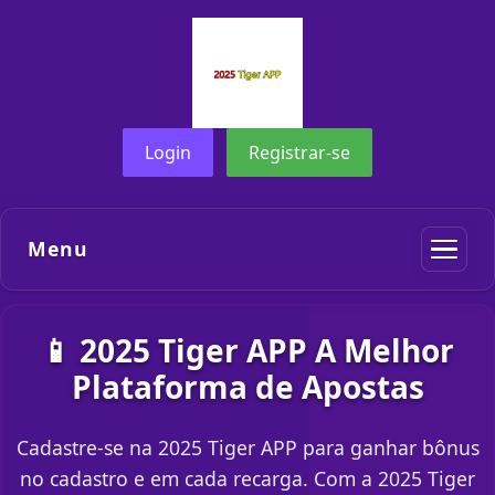
Login
Registrar-se
Menu
📱 2025 Tiger APP A Melhor
Plataforma de Apostas
Cadastre-se na 2025 Tiger APP para ganhar bônus
no cadastro e em cada recarga. Com a 2025 Tiger