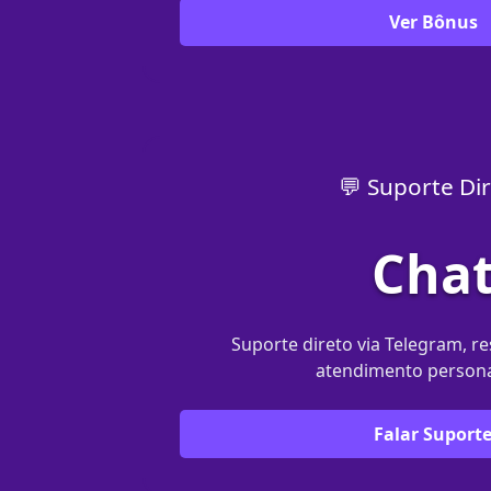
Ver Bônus
💬 Suporte Di
Cha
Suporte direto via Telegram, r
atendimento persona
Falar Suport