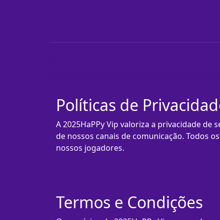
Políticas de Privacida
A 2025HaPPy Vip valoriza a privacidade de 
de nossos canais de comunicação. Todos os 
nossos jogadores.
Termos e Condições