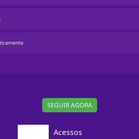
a
aticamente
SEGUIR AGORA
Acessos