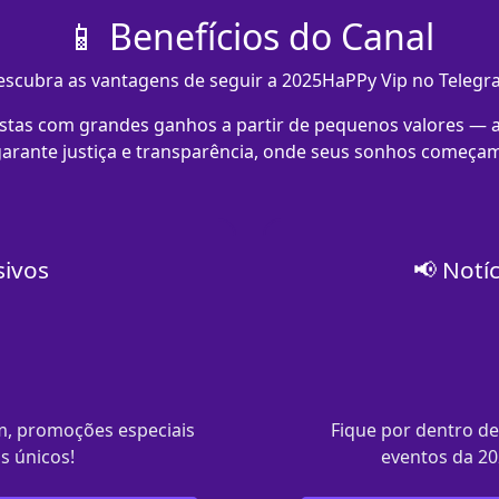
📱 Benefícios do Canal
scubra as vantagens de seguir a 2025HaPPy Vip no Teleg
stas com grandes ganhos a partir de pequenos valores — a 
arante justiça e transparência, onde seus sonhos começam
sivos
📢 Notí
m, promoções especiais
Fique por dentro d
s únicos!
eventos da 20