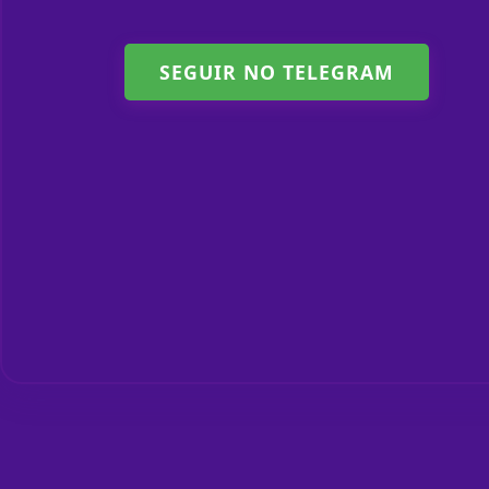
SEGUIR NO TELEGRAM