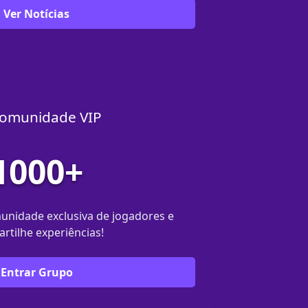
Ver Notícias
Comunidade VIP
1000+
unidade exclusiva de jogadores e
rtilhe experiências!
Entrar Grupo