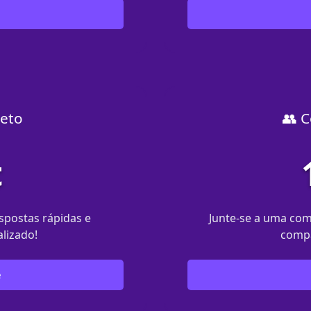
reto
👥 
t
espostas rápidas e
Junte-se a uma com
lizado!
compa
e