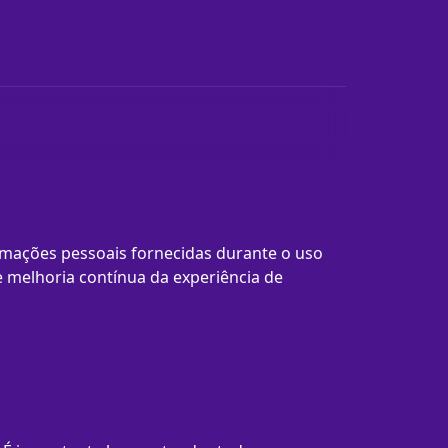
rmações pessoais fornecidas durante o uso
e melhoria contínua da experiência de