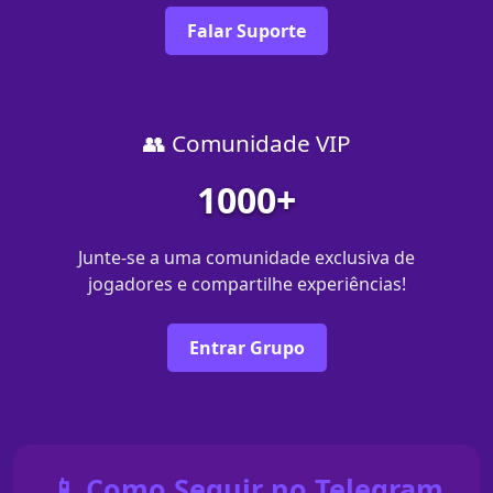
Falar Suporte
👥 Comunidade VIP
1000+
Junte-se a uma comunidade exclusiva de
jogadores e compartilhe experiências!
Entrar Grupo
📱 Como Seguir no Telegram