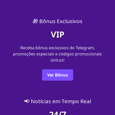
🎁 Bônus Exclusivos
VIP
Receba bônus exclusivos do Telegram,
promoções especiais e códigos promocionais
únicos!
Ver Bônus
📢 Notícias em Tempo Real
24/7