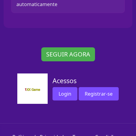
automaticamente
SEGUIR AGORA
Acessos
Login
Registrar-se