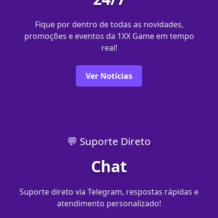
Fique por dentro de todas as novidades,
promoções e eventos da 1XX Game em tempo
real!
Ver Notícias
💬 Suporte Direto
Chat
Suporte direto via Telegram, respostas rápidas e
atendimento personalizado!