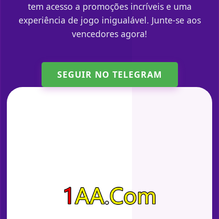
tem acesso a promoções incríveis e uma
experiência de jogo inigualável. Junte-se aos
vencedores agora!
SEGUIR NO TELEGRAM