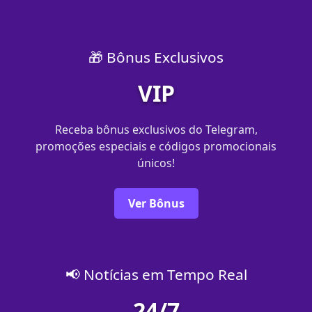
🎁 Bônus Exclusivos
VIP
Receba bônus exclusivos do Telegram,
promoções especiais e códigos promocionais
únicos!
Ver Bônus
📢 Notícias em Tempo Real
24/7