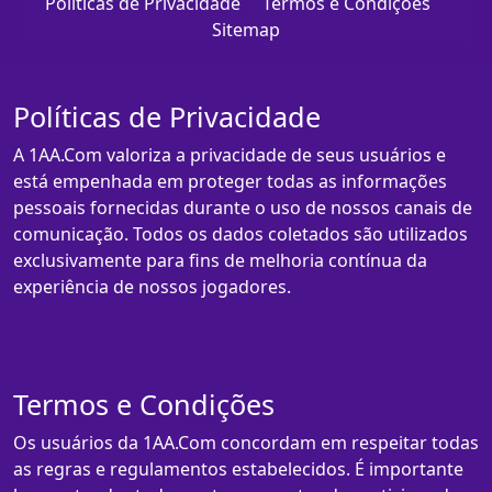
Políticas de Privacidade
Termos e Condições
Sitemap
Políticas de Privacidade
A 1AA.Com valoriza a privacidade de seus usuários e
está empenhada em proteger todas as informações
pessoais fornecidas durante o uso de nossos canais de
comunicação. Todos os dados coletados são utilizados
exclusivamente para fins de melhoria contínua da
experiência de nossos jogadores.
Termos e Condições
Os usuários da 1AA.Com concordam em respeitar todas
as regras e regulamentos estabelecidos. É importante