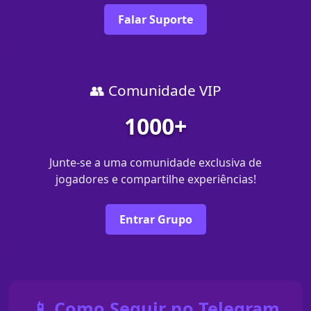
Falar Suporte
👥 Comunidade VIP
1000+
Junte-se a uma comunidade exclusiva de
jogadores e compartilhe experiências!
Entrar Grupo
📱 Como Seguir no Telegram