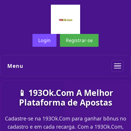
Login
Registrar-se
Menu
📱 193Ok.Com A Melhor
Plataforma de Apostas
Cadastre-se na 193Ok.Com para ganhar bônus no
cadastro e em cada recarga. Com a 193Ok.Com,