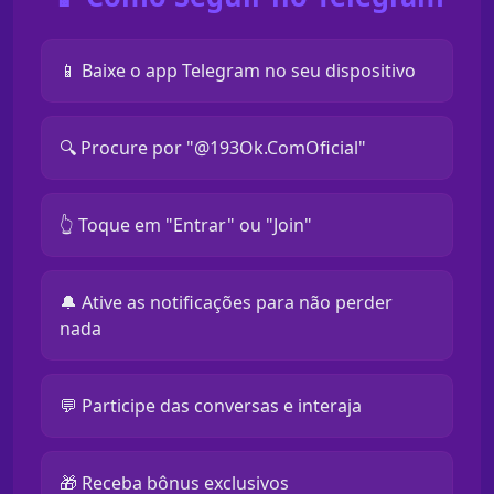
📱 Baixe o app Telegram no seu dispositivo
🔍 Procure por "@193Ok.ComOficial"
👆 Toque em "Entrar" ou "Join"
🔔 Ative as notificações para não perder
nada
💬 Participe das conversas e interaja
🎁 Receba bônus exclusivos