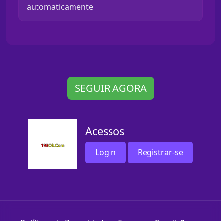
automaticamente
SEGUIR AGORA
Acessos
Login
Registrar-se