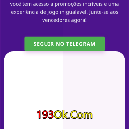
você tem acesso a promoções incríveis e uma
experiência de jogo inigualável. Junte-se aos
vencedores agora!
SEGUIR NO TELEGRAM