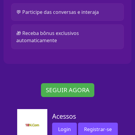
💬 Participe das conversas e interaja
🎁 Receba bônus exclusivos
automaticamente
SEGUIR AGORA
Acessos
Login
Registrar-se