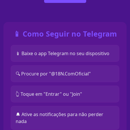
📱 Como Seguir no Telegram
📱 Baixe o app Telegram no seu dispositivo
🔍 Procure por "@18N.ComOficial"
👆 Toque em "Entrar" ou "Join"
🔔 Ative as notificações para não perder
nada