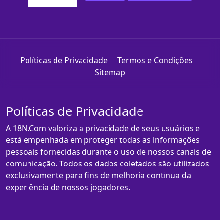
Políticas de Privacidade
Termos e Condições
Sitemap
Políticas de Privacidade
A 18N.Com valoriza a privacidade de seus usuários e
está empenhada em proteger todas as informações
pessoais fornecidas durante o uso de nossos canais de
comunicação. Todos os dados coletados são utilizados
exclusivamente para fins de melhoria contínua da
experiência de nossos jogadores.