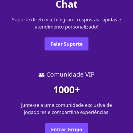
Chat
Suporte direto via Telegram, respostas rápidas e
atendimento personalizado!
Falar Suporte
👥 Comunidade VIP
1000+
Junte-se a uma comunidade exclusiva de
jogadores e compartilhe experiências!
Entrar Grupo