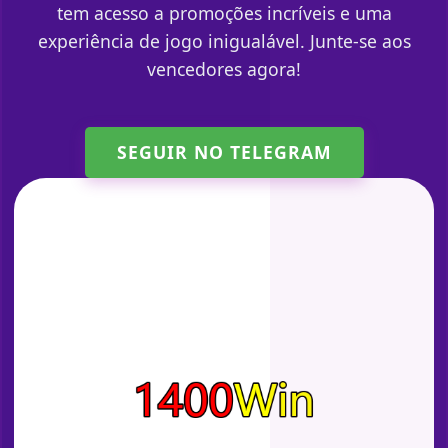
tem acesso a promoções incríveis e uma
experiência de jogo inigualável. Junte-se aos
vencedores agora!
SEGUIR NO TELEGRAM