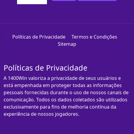
Políticas de Privacidade
Termos e Condições
Sitemap
Políticas de Privacidade
A 1400Win valoriza a privacidade de seus usuários e
está empenhada em proteger todas as informações
pessoais fornecidas durante o uso de nossos canais de
comunicação. Todos os dados coletados são utilizados
exclusivamente para fins de melhoria contínua da
experiência de nossos jogadores.