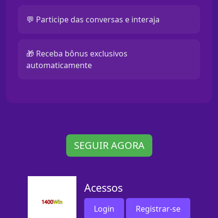
💬 Participe das conversas e interaja
🎁 Receba bônus exclusivos
automaticamente
SEGUIR AGORA
Acessos
Login
Registrar-se