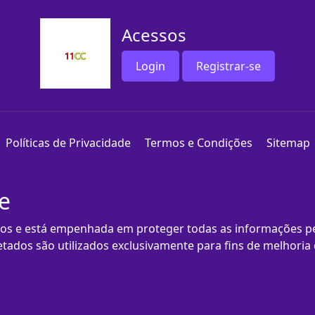
Acessos
Login
Registrar-se
Políticas de Privacidade
Termos e Condições
Sitemap
de
rios e está empenhada em proteger todas as informações p
tados são utilizados exclusivamente para fins de melhoria