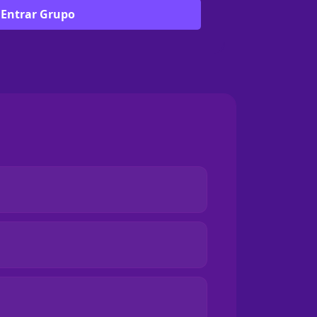
Entrar Grupo