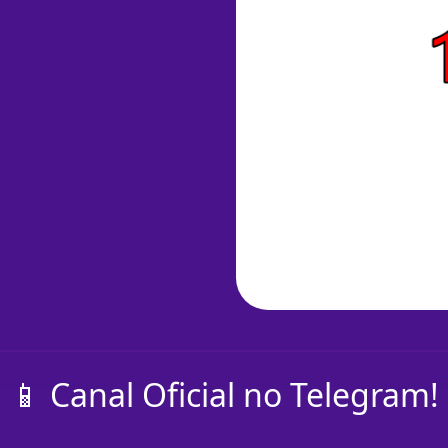
📱 Canal Oficial no Telegram!