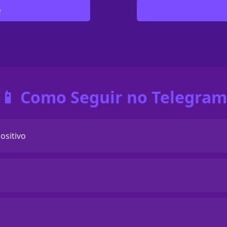
e
📱 Como Seguir no Telegram
ositivo