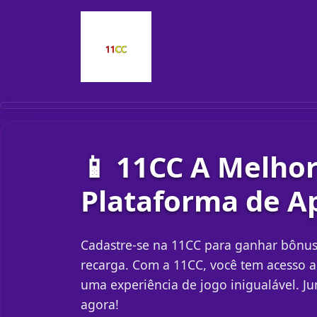
📱 11CC A Melho
Plataforma de A
Cadastre-se na 11CC para ganhar bônus
recarga. Com a 11CC, você tem acesso a
uma experiência de jogo inigualável. J
agora!