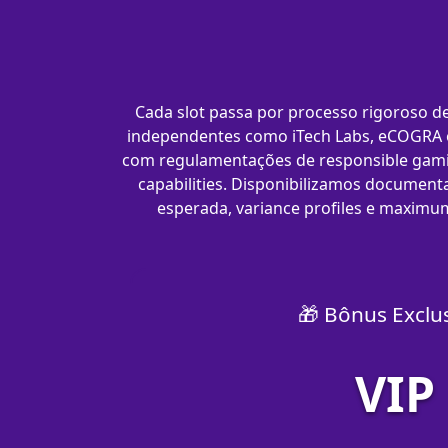
Cada slot passa por processo rigoroso d
independentes como iTech Labs, eCOGRA ou
com regulamentações de responsible gamin
capabilities. Disponibilizamos documenta
esperada, variance profiles e maximu
🎁 Bônus Exclu
VIP