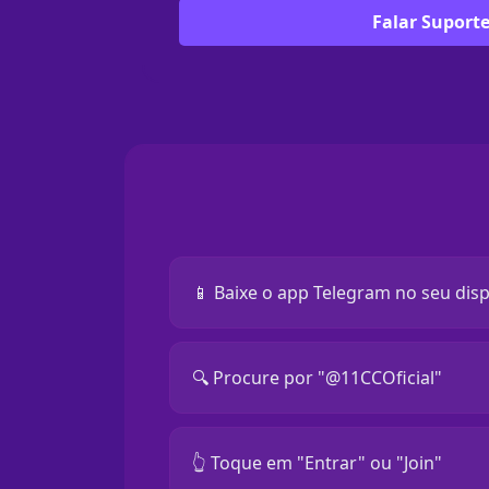
Falar Suport
📱 Baixe o app Telegram no seu disp
🔍 Procure por "@11CCOficial"
👆 Toque em "Entrar" ou "Join"