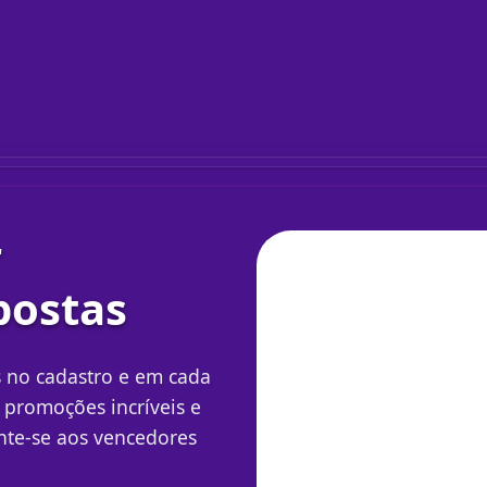
r
postas
 no cadastro e em cada
 promoções incríveis e
unte-se aos vencedores