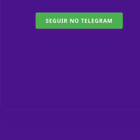
SEGUIR NO TELEGRAM