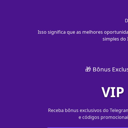
D
Isso significa que as melhores oportunid
simples do
🎁 Bônus Exclu
VIP
Receba bônus exclusivos do Telegra
e códigos promocionai