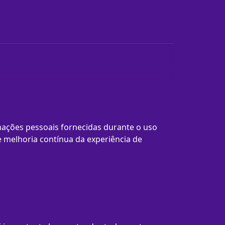
mações pessoais fornecidas durante o uso
e melhoria contínua da experiência de