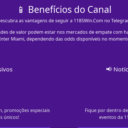
📱 Benefícios do Canal
escubra as vantagens de seguir a 1185Win.Com no Telegr
ades de valor podem estar nos mercados de empate com han
 Inter Miami, dependendo das odds disponíveis no momento
sivos
📢 Notí
m, promoções especiais
Fique por dentro d
s únicos!
eventos da 1