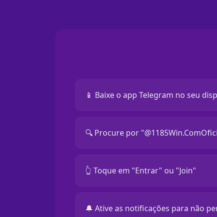
📱 Baixe o app Telegram no seu disp
🔍 Procure por "@1185Win.ComOfici
👆 Toque em "Entrar" ou "Join"
🔔 Ative as notificações para não p