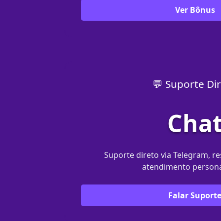
Ver Bônus
💬 Suporte Di
Cha
Suporte direto via Telegram, r
atendimento persona
Falar Suport