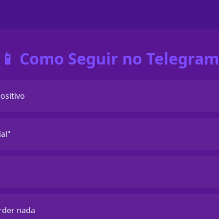
📱 Como Seguir no Telegram
ositivo
al"
erder nada