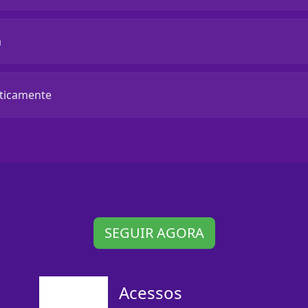
a
aticamente
SEGUIR AGORA
Acessos