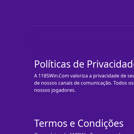
Políticas de Privacida
A 1185Win.Com valoriza a privacidade de s
de nossos canais de comunicação. Todos os 
nossos jogadores.
Termos e Condições