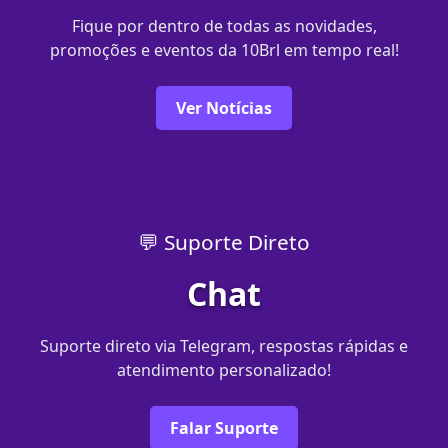
Fique por dentro de todas as novidades,
promoções e eventos da 10Brl em tempo real!
Ver Notícias
💬 Suporte Direto
Chat
Suporte direto via Telegram, respostas rápidas e
atendimento personalizado!
Falar Suporte