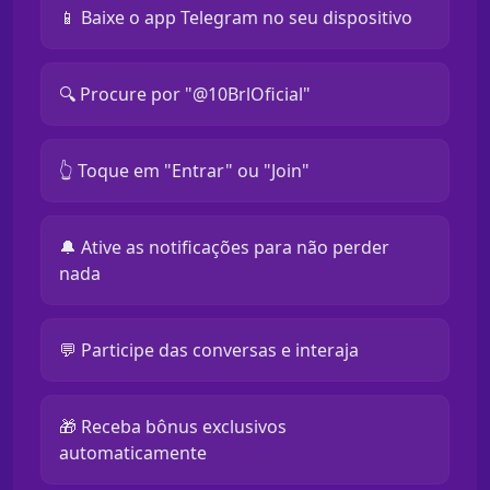
📱 Baixe o app Telegram no seu dispositivo
🔍 Procure por "@10BrlOficial"
👆 Toque em "Entrar" ou "Join"
🔔 Ative as notificações para não perder
nada
💬 Participe das conversas e interaja
🎁 Receba bônus exclusivos
automaticamente