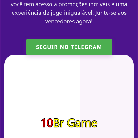
você tem acesso a promoções incríveis e uma
experiência de jogo inigualável. Junte-se aos
vencedores agora!
SEGUIR NO TELEGRAM