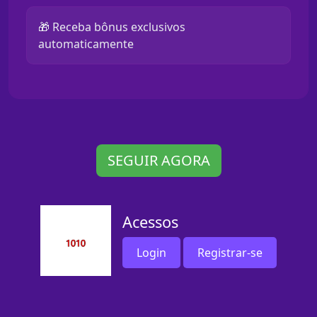
🎁 Receba bônus exclusivos
automaticamente
SEGUIR AGORA
Acessos
Login
Registrar-se