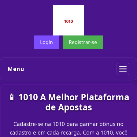
Login
Registrar-se
Menu
📱 1010 A Melhor Plataforma
de Apostas
Cadastre-se na 1010 para ganhar bônus no
cadastro e em cada recarga. Com a 1010, você