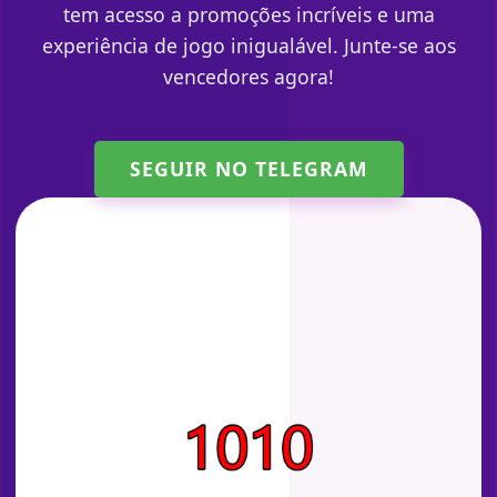
tem acesso a promoções incríveis e uma
experiência de jogo inigualável. Junte-se aos
vencedores agora!
SEGUIR NO TELEGRAM