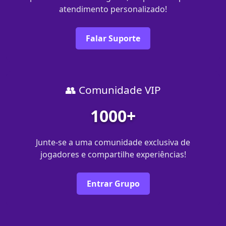
atendimento personalizado!
Falar Suporte
👥 Comunidade VIP
1000+
Junte-se a uma comunidade exclusiva de
jogadores e compartilhe experiências!
Entrar Grupo