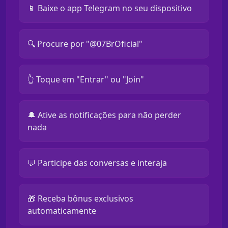
📱 Baixe o app Telegram no seu dispositivo
🔍 Procure por "@07BrOficial"
👆 Toque em "Entrar" ou "Join"
🔔 Ative as notificações para não perder
nada
💬 Participe das conversas e interaja
🎁 Receba bônus exclusivos
automaticamente