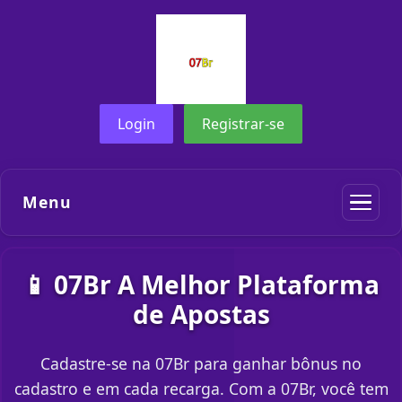
Login
Registrar-se
Menu
📱 07Br A Melhor Plataforma
de Apostas
Cadastre-se na 07Br para ganhar bônus no
cadastro e em cada recarga. Com a 07Br, você tem