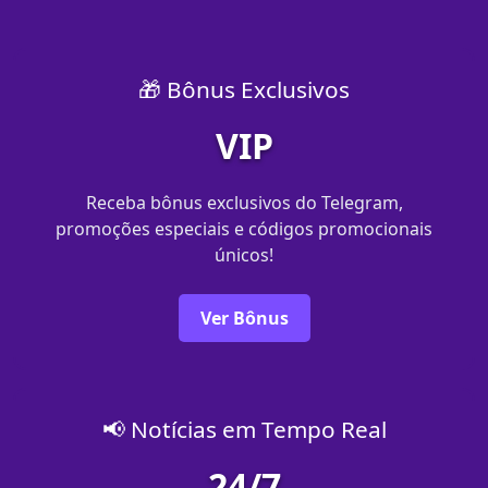
🎁 Bônus Exclusivos
VIP
Receba bônus exclusivos do Telegram,
promoções especiais e códigos promocionais
únicos!
Ver Bônus
📢 Notícias em Tempo Real
24/7