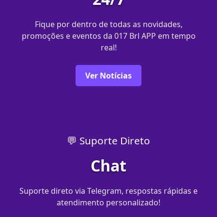
Fique por dentro de todas as novidades,
promoções e eventos da 017 Brl APP em tempo
real!
Ver Notícias
💬 Suporte Direto
Chat
Suporte direto via Telegram, respostas rápidas e
atendimento personalizado!