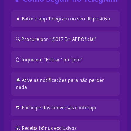
📱 Baixe o app Telegram no seu dispositivo
🔍 Procure por "@017 Brl APPOficial"
👆 Toque em "Entrar" ou "Join"
🔔 Ative as notificações para não perder
nada
💬 Participe das conversas e interaja
🎁 Receba bônus exclusivos